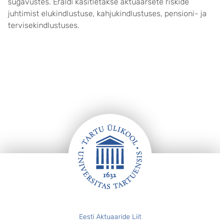
sügavustes. Eraldi käsitletakse aktuaarsete riskide
juhtimist elukindlustuse, kahjukindlustuses, pensioni- ja
tervisekindlustuses.
Jalus
Eesti Aktuaaride Liit