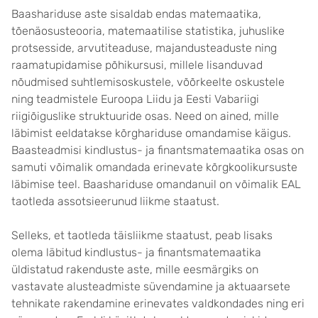
Baashariduse aste sisaldab endas matemaatika,
tõenäosusteooria, matemaatilise statistika, juhuslike
protsesside, arvutiteaduse, majandusteaduste ning
raamatupidamise põhikursusi, millele lisanduvad
nõudmised suhtlemisoskustele, võõrkeelte oskustele
ning teadmistele Euroopa Liidu ja Eesti Vabariigi
riigiõiguslike struktuuride osas. Need on ained, mille
läbimist eeldatakse kõrghariduse omandamise käigus.
Baasteadmisi kindlustus- ja finantsmatemaatika osas on
samuti võimalik omandada erinevate kõrgkoolikursuste
läbimise teel. Baashariduse omandanuil on võimalik EAL
taotleda assotsieerunud liikme staatust.
Selleks, et taotleda täisliikme staatust, peab lisaks
olema läbitud kindlustus- ja finantsmatemaatika
üldistatud rakenduste aste, mille eesmärgiks on
vastavate alusteadmiste süvendamine ja aktuaarsete
tehnikate rakendamine erinevates valdkondades ning eri