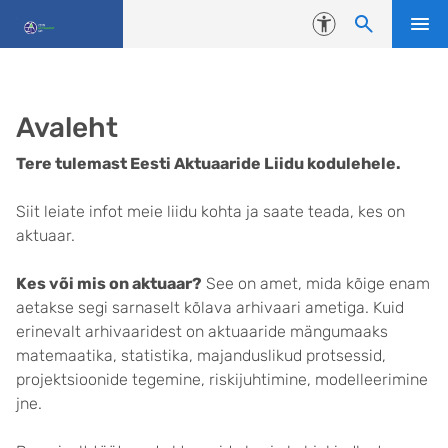
Liigu edasi põhisisu juurde
Juurdepääsetavus
Avaleht
Tere tulemast Eesti Aktuaaride Liidu kodulehele.
Siit leiate infot meie liidu kohta ja saate teada, kes on
aktuaar.
Kes või mis on aktuaar?
See on amet, mida kõige enam
aetakse segi sarnaselt kõlava arhivaari ametiga. Kuid
erinevalt arhivaaridest on aktuaaride mängumaaks
matemaatika, statistika, majanduslikud protsessid,
projektsioonide tegemine, riskijuhtimine, modelleerimine
jne.