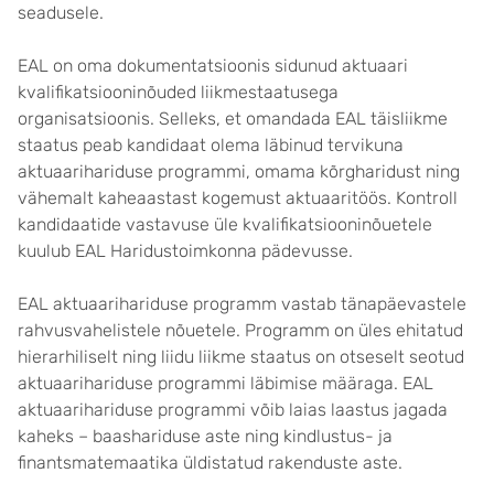
seadusele.
EAL on oma dokumentatsioonis sidunud aktuaari
kvalifikatsiooninõuded liikmestaatusega
organisatsioonis. Selleks, et omandada EAL täisliikme
staatus peab kandidaat olema läbinud tervikuna
aktuaarihariduse programmi, omama kõrgharidust ning
vähemalt kaheaastast kogemust aktuaaritöös. Kontroll
kandidaatide vastavuse üle kvalifikatsiooninõuetele
kuulub EAL Haridustoimkonna pädevusse.
EAL aktuaarihariduse programm vastab tänapäevastele
rahvusvahelistele nõuetele. Programm on üles ehitatud
hierarhiliselt ning liidu liikme staatus on otseselt seotud
aktuaarihariduse programmi läbimise määraga. EAL
aktuaarihariduse programmi võib laias laastus jagada
kaheks – baashariduse aste ning kindlustus- ja
finantsmatemaatika üldistatud rakenduste aste.