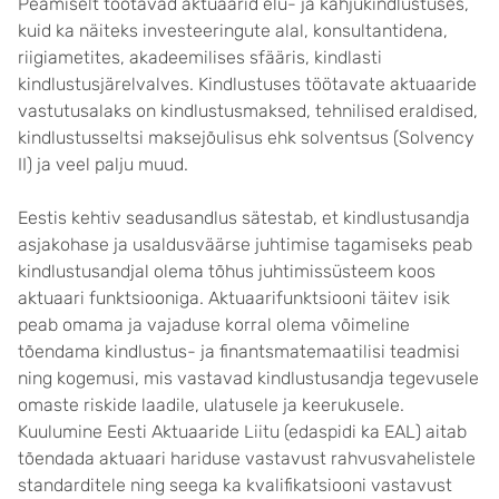
Peamiselt töötavad aktuaarid elu- ja kahjukindlustuses,
kuid ka näiteks investeeringute alal, konsultantidena,
riigiametites, akadeemilises sfääris, kindlasti
kindlustusjärelvalves. Kindlustuses töötavate aktuaaride
vastutusalaks on kindlustusmaksed, tehnilised eraldised,
kindlustusseltsi maksejõulisus ehk solventsus (Solvency
II) ja veel palju muud.
Eestis kehtiv seadusandlus sätestab, et kindlustusandja
asjakohase ja usaldusväärse juhtimise tagamiseks peab
kindlustusandjal olema tõhus juhtimissüsteem koos
aktuaari funktsiooniga. Aktuaarifunktsiooni täitev isik
peab omama ja vajaduse korral olema võimeline
tõendama kindlustus- ja finantsmatemaatilisi teadmisi
ning kogemusi, mis vastavad kindlustusandja tegevusele
omaste riskide laadile, ulatusele ja keerukusele.
Kuulumine Eesti Aktuaaride Liitu (edaspidi ka EAL) aitab
tõendada aktuaari hariduse vastavust rahvusvahelistele
standarditele ning seega ka kvalifikatsiooni vastavust