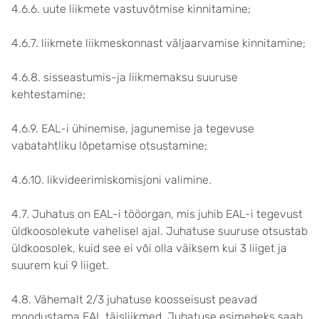
4.6.6. uute liikmete vastuvõtmise kinnitamine;
4.6.7. liikmete liikmeskonnast väljaarvamise kinnitamine;
4.6.8. sisseastumis-ja liikmemaksu suuruse
kehtestamine;
4.6.9. EAL-i ühinemise, jagunemise ja tegevuse
vabatahtliku lõpetamise otsustamine;
4.6.10. likvideerimiskomisjoni valimine.
4.7. Juhatus on EAL-i tööorgan, mis juhib EAL-i tegevust
üldkoosolekute vahelisel ajal. Juhatuse suuruse otsustab
üldkoosolek, kuid see ei või olla väiksem kui 3 liiget ja
suurem kui 9 liiget.
4.8. Vähemalt 2/3 juhatuse koosseisust peavad
moodustama EAL täisliikmed. Juhatuse esimeheks saab