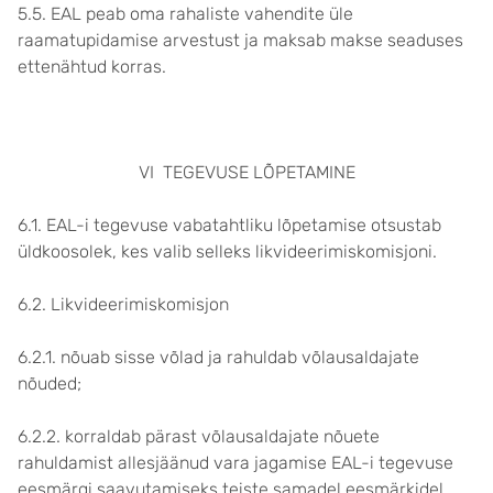
5.5. EAL peab oma rahaliste vahendite üle
raamatupidamise arvestust ja maksab makse seaduses
ettenähtud korras.
VI TEGEVUSE LÕPETAMINE
6.1. EAL-i tegevuse vabatahtliku lõpetamise otsustab
üldkoosolek, kes valib selleks likvideerimiskomisjoni.
6.2. Likvideerimiskomisjon
6.2.1. nõuab sisse võlad ja rahuldab võlausaldajate
nõuded;
6.2.2. korraldab pärast võlausaldajate nõuete
rahuldamist allesjäänud vara jagamise EAL-i tegevuse
eesmärgi saavutamiseks teiste samadel eesmärkidel