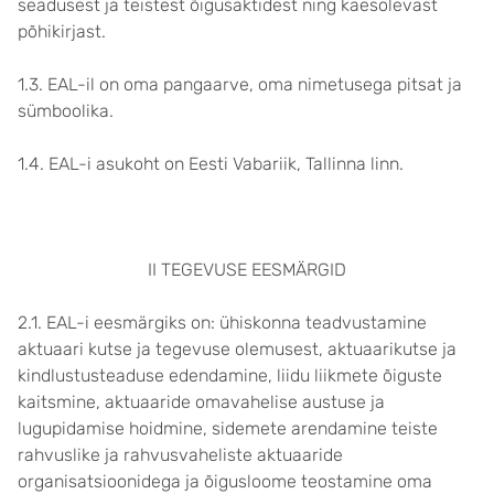
seadusest ja teistest õigusaktidest ning käesolevast
põhikirjast.
1.3. EAL-il on oma pangaarve, oma nimetusega pitsat ja
sümboolika.
1.4. EAL-i asukoht on Eesti Vabariik, Tallinna linn.
II TEGEVUSE EESMÄRGID
2.1. EAL-i eesmärgiks on: ühiskonna teadvustamine
aktuaari kutse ja tegevuse olemusest, aktuaarikutse ja
kindlustusteaduse edendamine, liidu liikmete õiguste
kaitsmine, aktuaaride omavahelise austuse ja
lugupidamise hoidmine, sidemete arendamine teiste
rahvuslike ja rahvusvaheliste aktuaaride
organisatsioonidega ja õigusloome teostamine oma