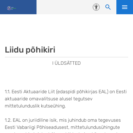
Liigu edasi põhisisu juurde
Juurdepääsetavus
Liidu põhikiri
I ÜLDSÄTTED
1.1. Eesti Aktuaaride Liit (edaspidi põhikirjas EAL) on Eesti
aktuaaride omavalitsuse alusel tegutsev
mittetulunduslik kutseühing.
1.2. EAL on juriidiline isik, mis juhindub oma tegevuses
Eesti Vabariigi Põhiseadusest, mittetulundusühingute