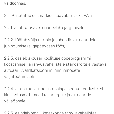
valdkonnas.
2.2. Püstitatud eesmärkide saavutamiseks EAL:
2.2.1. aitab kaasa aktuaarieetika järgimisele;
2.2.2. töötab välja normid ja juhendid aktuaaridele
juhindumiseks igapäevases töös;
2.2.3. osaleb aktuaarikoolituse õppeprogrammi
koostamisel ja rahvusvahelistele standarditele vastava
aktuaari kvalifikatsiooni miinimumnõuete
väljatöötamisel;
2.2.4. aitab kaasa kindlustusalaga seotud teaduste, sh
kindlustusmatemaatika, arengule ja aktuaaride
väljaõppele;
2.2.5. esindab oma liikmeskonda rahvusvahelistes