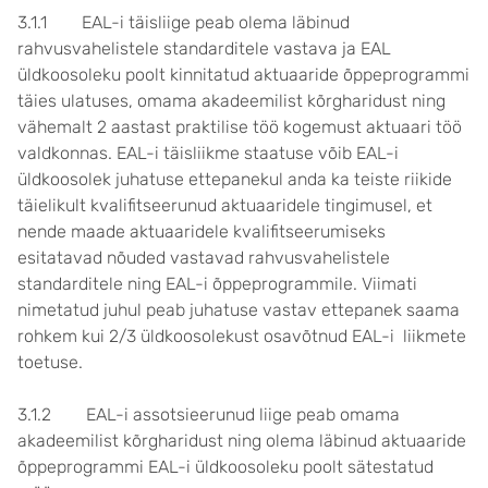
3.1.1 EAL-i täisliige peab olema läbinud
rahvusvahelistele standarditele vastava ja EAL
üldkoosoleku poolt kinnitatud aktuaaride õppeprogrammi
täies ulatuses, omama akadeemilist kõrgharidust ning
vähemalt 2 aastast praktilise töö kogemust aktuaari töö
valdkonnas. EAL-i täisliikme staatuse võib EAL-i
üldkoosolek juhatuse ettepanekul anda ka teiste riikide
täielikult kvalifitseerunud aktuaaridele tingimusel, et
nende maade aktuaaridele kvalifitseerumiseks
esitatavad nõuded vastavad rahvusvahelistele
standarditele ning EAL-i õppeprogrammile. Viimati
nimetatud juhul peab juhatuse vastav ettepanek saama
rohkem kui 2/3 üldkoosolekust osavõtnud EAL-i liikmete
toetuse.
3.1.2 EAL-i assotsieerunud liige peab omama
akadeemilist kõrgharidust ning olema läbinud aktuaaride
õppeprogrammi EAL-i üldkoosoleku poolt sätestatud