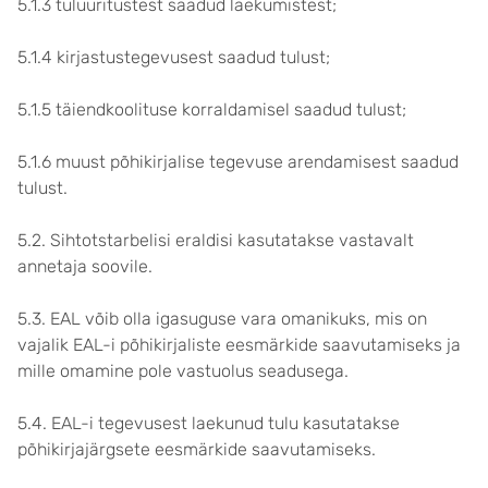
5.1.3 tuluüritustest saadud laekumistest;
5.1.4 kirjastustegevusest saadud tulust;
5.1.5 täiendkoolituse korraldamisel saadud tulust;
5.1.6 muust põhikirjalise tegevuse arendamisest saadud
tulust.
5.2. Sihtotstarbelisi eraldisi kasutatakse vastavalt
annetaja soovile.
5.3. EAL võib olla igasuguse vara omanikuks, mis on
vajalik EAL-i põhikirjaliste eesmärkide saavutamiseks ja
mille omamine pole vastuolus seadusega.
5.4. EAL-i tegevusest laekunud tulu kasutatakse
põhikirjajärgsete eesmärkide saavutamiseks.