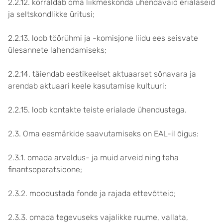
2.2.12. korraldab oma liikmeskonda ühendavaid erialaseid
ja seltskondlikke üritusi;
2.2.13. loob töörühmi ja -komisjone liidu ees seisvate
ülesannete lahendamiseks;
2.2.14. täiendab eestikeelset aktuaarset sõnavara ja
arendab aktuaari keele kasutamise kultuuri;
2.2.15. loob kontakte teiste erialade ühendustega.
2.3. Oma eesmärkide saavutamiseks on EAL-il õigus:
2.3.1. omada arveldus- ja muid arveid ning teha
finantsoperatsioone;
2.3.2. moodustada fonde ja rajada ettevõtteid;
2.3.3. omada tegevuseks vajalikke ruume, vallata,