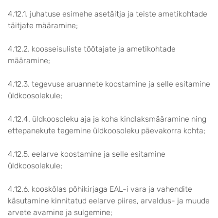
4.12.1. juhatuse esimehe asetäitja ja teiste ametikohtade
täitjate määramine;
4.12.2. koosseisuliste töötajate ja ametikohtade
määramine;
4.12.3. tegevuse aruannete koostamine ja selle esitamine
üldkoosolekule;
4.12.4. üldkoosoleku aja ja koha kindlaksmääramine ning
ettepanekute tegemine üldkoosoleku päevakorra kohta;
4.12.5. eelarve koostamine ja selle esitamine
üldkoosolekule;
4.12.6. kooskõlas põhikirjaga EAL-i vara ja vahendite
käsutamine kinnitatud eelarve piires, arveldus- ja muude
arvete avamine ja sulgemine;