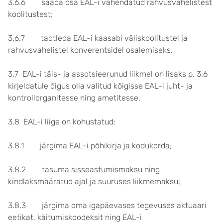
3.6.6 saada osa EAL-i vahendatud rahvusvahelistest
koolitustest;
3.6.7 taotleda EAL-i kaasabi väliskoolitustel ja
rahvusvahelistel konverentsidel osalemiseks.
3.7 EAL-i täis- ja assotsieerunud liikmel on lisaks p. 3.6
kirjeldatule õigus olla valitud kõigisse EAL-i juht- ja
kontrollorganitesse ning ametitesse.
3.8 EAL-i liige on kohustatud:
3.8.1 järgima EAL-i põhikirja ja kodukorda;
3.8.2 tasuma sisseastumismaksu ning
kindlaksmääratud ajal ja suuruses liikmemaksu;
3.8.3 järgima oma igapäevases tegevuses aktuaari
eetikat, käitumiskoodeksit ning EAL-i