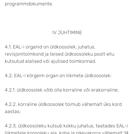
programmdokumente.
IV JUHTIMINE
4.1. EAL-i organid on üldkoosolek, juhatus,
revisjonitoimkond ja teised üldkoosoleku poolt ellu
kutsutud alalised või ajutised toimkonnad.
4.2. EAL-i kõrgeim organ on liikmete üldkoosolek:
4.2.1. üldkoosolek võib olla korraline või erakorraline;
4.2.2. korraline üldkoosolek toimub vähemalt üks kord
aastas;
4.2.3. üldkoosoleku kutsub kokku juhatus, teatades EAL-i
liikmetele koosoleku aja, koha ja päevakorra vähemalt 14