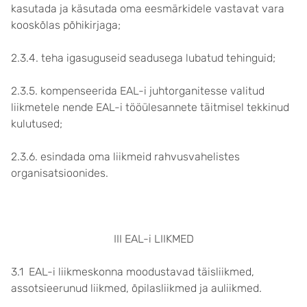
kasutada ja käsutada oma eesmärkidele vastavat vara
kooskõlas põhikirjaga;
2.3.4. teha igasuguseid seadusega lubatud tehinguid;
2.3.5. kompenseerida EAL-i juhtorganitesse valitud
liikmetele nende EAL-i tööülesannete täitmisel tekkinud
kulutused;
2.3.6. esindada oma liikmeid rahvusvahelistes
organisatsioonides.
III EAL-i LIIKMED
3.1 EAL-i liikmeskonna moodustavad täisliikmed,
assotsieerunud liikmed, õpilasliikmed ja auliikmed.