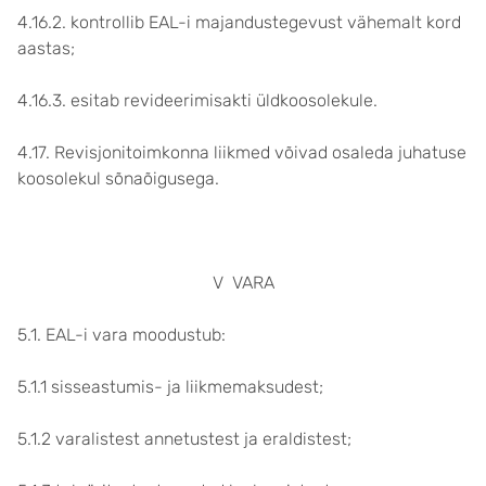
4.16.2. kontrollib EAL-i majandustegevust vähemalt kord
aastas;
4.16.3. esitab revideerimisakti üldkoosolekule.
4.17. Revisjonitoimkonna liikmed võivad osaleda juhatuse
koosolekul sõnaõigusega.
V VARA
5.1. EAL-i vara moodustub:
5.1.1 sisseastumis- ja liikmemaksudest;
5.1.2 varalistest annetustest ja eraldistest;