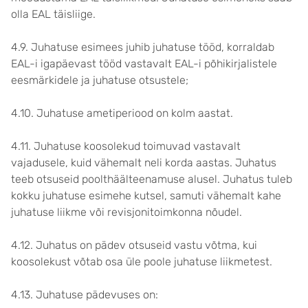
olla EAL täisliige.
4.9. Juhatuse esimees juhib juhatuse tööd, korraldab
EAL-i igapäevast tööd vastavalt EAL-i põhikirjalistele
eesmärkidele ja juhatuse otsustele;
4.10. Juhatuse ametiperiood on kolm aastat.
4.11. Juhatuse koosolekud toimuvad vastavalt
vajadusele, kuid vähemalt neli korda aastas. Juhatus
teeb otsuseid poolthäälteenamuse alusel. Juhatus tuleb
kokku juhatuse esimehe kutsel, samuti vähemalt kahe
juhatuse liikme või revisjonitoimkonna nõudel.
4.12. Juhatus on pädev otsuseid vastu võtma, kui
koosolekust võtab osa üle poole juhatuse liikmetest.
4.13. Juhatuse pädevuses on: