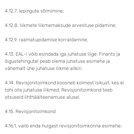
4.12.7. lepingute sõlmimine;
4.12.8. liikmete liikmemaksude arvestuse pidamine;
4.12.9. raamatupidamise korraldamine.
4.13. EAL-i võib esindada iga juhatuse liige. Finants ja
õigustehingutel peab olema juhatuse esimehe ja
vähemalt ühe juhatuse liikme allkiri.
4.14. Revisjonitoimkond koosneb kolmest isikust, kes ei
tohi olla juhatuse liikmed. Revisjonitoimkond teeb
otsuseid lihthäälteenamuse alusel.
4.15. Revisjonitoimkond
4.16.1. valib enda hulgast revisjonitoimkonna esimehe;