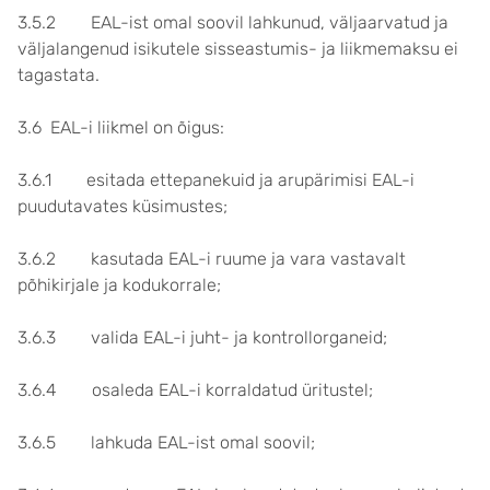
3.5.2 EAL-ist omal soovil lahkunud, väljaarvatud ja
väljalangenud isikutele sisseastumis- ja liikmemaksu ei
tagastata.
3.6 EAL-i liikmel on õigus:
3.6.1 esitada ettepanekuid ja arupärimisi EAL-i
puudutavates küsimustes;
3.6.2 kasutada EAL-i ruume ja vara vastavalt
põhikirjale ja kodukorrale;
3.6.3 valida EAL-i juht- ja kontrollorganeid;
3.6.4 osaleda EAL-i korraldatud üritustel;
3.6.5 lahkuda EAL-ist omal soovil;