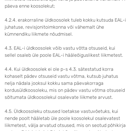
päeva enne koosolekut;
4.2.4. erakorraline üldkoosolek tuleb kokku kutsuda EAL-i
juhatuse, revisjonitoimkonna või vähemalt ühe
kümnendiku liikmete nõudmisel.
4.3. EAL-i üldkoosolek võib vastu võtta otsuseid, kui
sellel osaleb üle poole EAL-i hääleõiguslikest liikmetest.
4.4. Kui üldkoosolek ei ole p-s 4.3. sätestatud korra
kohaselt pädev otsuseid vastu võtma, kutsub juhatus
nelja nädala jooksul kokku sama päevakorraga
kordusüldkoosoleku, mis on pädev vastu võtma otsuseid
sõltumata üldkoosolekul osalevate liikmete arvust.
4.5. Üldkoosoleku otsused loetakse vastuvõetuks, kui
nende poolt hääletab üle poole koosolekul osalevatest
liikmetest, välja arvatud otsused, mis on seotud põhikirja