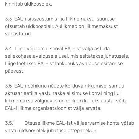
kinnitab üldkoosolek.
3.3 EAL-i sisseastumis- ja liikmemaksu suuruse
otsustab üldkoosolek. Auliikmed on liikmemaksust
vabastatud.
3.4 Liige võib omal soovil EAL-ist välja astuda
sellekohase avalduse alusel, mis esitatakse juhatusele.
Liige loetakse EAL-ist lahkunuks avalduse esitamise
päevast.
3.5 EAL-i põhikirja nõuete korduva rikkumise, samuti
aktuaarieetika vastu raske eksimuse korral ning kui
liikmemaksu võlgnevus on rohkem kui üks aasta, võib
EAL-i liikme organisatsioonist välja arvata.
3.5.1 Otsuse liikme EAL-ist väljaarvamise kohta võtab
vastu üldkoosolek juhatuse ettepanekul;