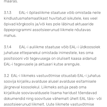
määras.
3.1.3 EAL-i õpilasliikme staatuse võib omistada neile
kindlustusmatemaatikast huvitatud isikutele, kes veel
õpivad kõrgkoolis ja/või kes pole läbinud aktuaaride
õppeprogrammi assotsieerunud liikmele nõutavas
mahus.
3.1.4 EAL-i auliikme staatuse võib EAL-i üldkoosolek
juhatuse ettepanekul omistada inimestele, kes oma
positsiooni või tegevusega on oluliselt kaasa aidanud
EAL-i tegevusele ja aktuaari kutse arengule.
3.2 EAL-i liikmeks vastuvõtmise otsustab EAL-i juhatus
soovija kirjaliku avalduse alusel avalduse esitamisele
järgneval koosolekul. Liikmeks astuja peab oma
kirjalikule sooviavaldusele lisama haridust tõendavad
dokumendid ning soovituse vähemalt ühelt EAL täis- või
assotsieerunud liikmelt. Uute liikmete vastuvõtmise