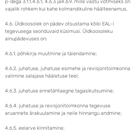
p-dega 3.1.1,4.6.1, 4.6.3 ja4.6.9, mille vastu võtmiseks on
vajalik rohkem kui kahe kolmandikuline häälteenamus.
4.6. Üldkoosolek on pädev otsustama kõiki EAL-i
tegevusega seonduvaid küsimusi. Üldkoosoleku
ainupädevuses on:
4.6.1. põhikirja muutmine ja täiendamine;
4.6.2. juhatuse, juhatuse esimehe ja revisjonitoimkonna
valimine salajase hääletuse teel;
4.6.3. juhatuse ennetähtaegne tagasikutsumine;
4.6.4. juhatuse ja revisjonitoimkonna tegevuse
aruannete ärakuulamine ja neile hinnangu andmine;
4.6.5. eelarve kinnitamine;