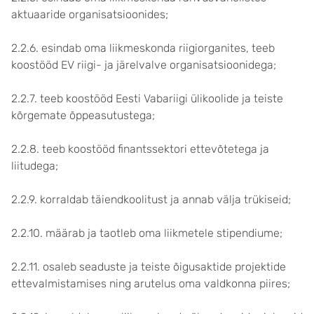
aktuaaride organisatsioonides;
2.2.6. esindab oma liikmeskonda riigiorganites, teeb
koostööd EV riigi- ja järelvalve organisatsioonidega;
2.2.7. teeb koostööd Eesti Vabariigi ülikoolide ja teiste
kõrgemate õppeasutustega;
2.2.8. teeb koostööd finantssektori ettevõtetega ja
liitudega;
2.2.9. korraldab täiendkoolitust ja annab välja trükiseid;
2.2.10. määrab ja taotleb oma liikmetele stipendiume;
2.2.11. osaleb seaduste ja teiste õigusaktide projektide
ettevalmistamises ning arutelus oma valdkonna piires;